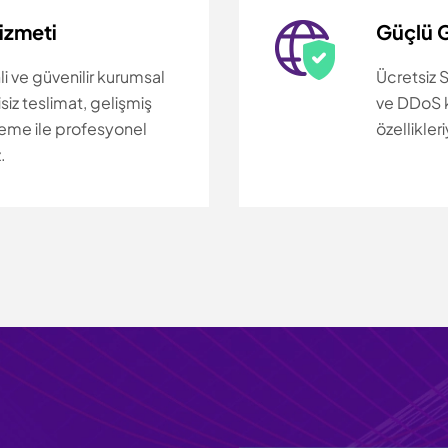
izmeti
Güçlü 
li ve güvenilir kurumsal
Ücretsiz 
siz teslimat, gelişmiş
ve DDoS k
eme ile profesyonel
özellikleri
.