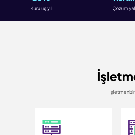
Kuruluş yılı
Çözüm yak
İşletm
İşletmenizin