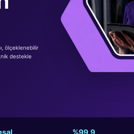
, ölçeklenebilir
nik destekle
sal
%99,9