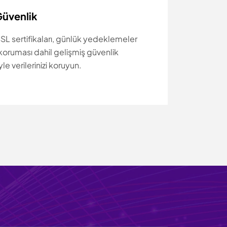
Güvenlik
SSL sertifikaları, günlük yedeklemeler
oruması dahil gelişmiş güvenlik
yle verilerinizi koruyun.