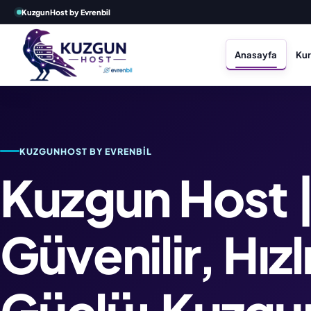
KuzgunHost by Evrenbil
Anasayfa
Ku
KUZGUNHOST BY EVRENBIL
Kuzgun Host 
Güvenilir, Hızl
Güçlü: Kuzgu