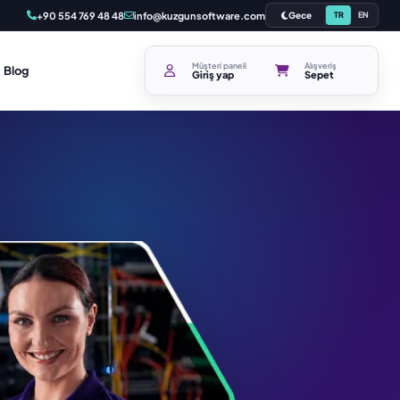
+90 554 769 48 48
info@kuzgunsoftware.com
Gece
TR
EN
Müşteri paneli
Alışveriş
Blog
Giriş yap
Sepet