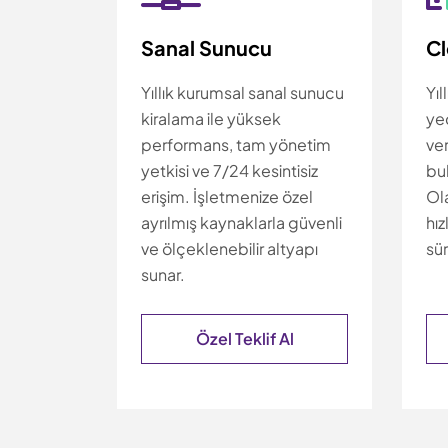
Sanal Sunucu
C
Yıllık kurumsal sanal sunucu
Yıl
kiralama ile yüksek
ye
performans, tam yönetim
ver
yetkisi ve 7/24 kesintisiz
bul
erişim. İşletmenize özel
Ola
ayrılmış kaynaklarla güvenli
hız
ve ölçeklenebilir altyapı
sür
sunar.
Özel Teklif Al