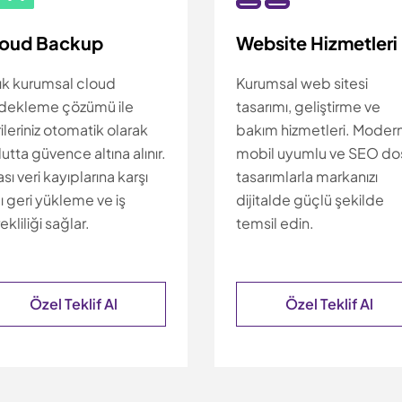
loud Backup
Website Hizmetleri
lık kurumsal cloud
Kurumsal web sitesi
dekleme çözümü ile
tasarımı, geliştirme ve
ileriniz otomatik olarak
bakım hizmetleri. Modern
utta güvence altına alınır.
mobil uyumlu ve SEO do
sı veri kayıplarına karşı
tasarımlarla markanızı
lı geri yükleme ve iş
dijitalde güçlü şekilde
ekliliği sağlar.
temsil edin.
Özel Teklif Al
Özel Teklif Al