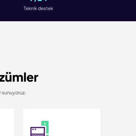
Teknik destek
özümler
er sunuyoruz.