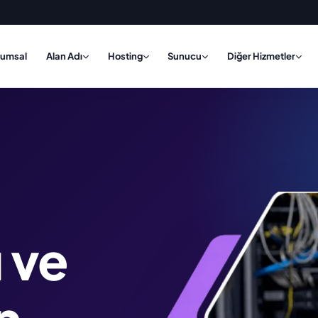
rumsal
Alan Adı
Hosting
Sunucu
Diğer Hizmetler
|
ı ve
n