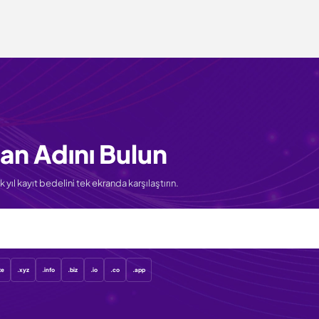
an Adını Bulun
 yıl kayıt bedelini tek ekranda karşılaştırın.
te
.xyz
.info
.biz
.io
.co
.app