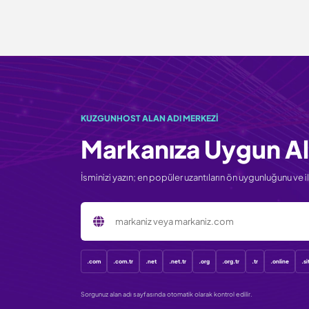
KUZGUNHOST ALAN ADI MERKEZI
Markanıza Uygun Al
İsminizi yazın; en popüler uzantıların ön uygunluğunu ve ilk
Sorgulanacak alan adı
.com
.com.tr
.net
.net.tr
.org
.org.tr
.tr
.online
.si
Sorgunuz alan adı sayfasında otomatik olarak kontrol edilir.