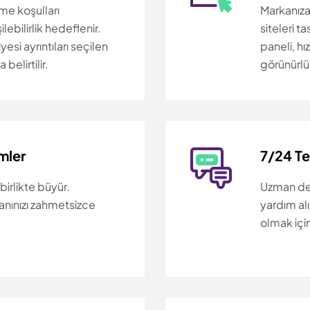
me koşulları
Markanıza
ebilirlik hedeflenir.
siteleri t
esi ayrıntıları seçilen
paneli, hı
belirtilir.
görünürlü
mler
7/24 T
 birlikte büyür.
Uzman des
lanınızı zahmetsizce
yardım al
olmak içi