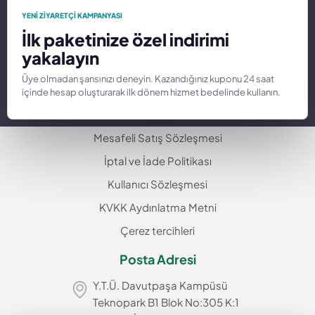
Hakkımızda
YENI ZIYARETÇI KAMPANYASI
İlk paketinize özel indirimi
Alan Adı
yakalayın
İletişim
Üye olmadan şansınızı deneyin. Kazandığınız kuponu 24 saat
Hizmetler
içinde hesap oluşturarak ilk dönem hizmet bedelinde kullanın.
Yasal
Mesafeli Satış Sözleşmesi
İptal ve İade Politikası
Kullanıcı Sözleşmesi
KVKK Aydınlatma Metni
Çerez tercihleri
Posta Adresi
Y.T.Ü. Davutpaşa Kampüsü
Teknopark B1 Blok No:305 K:1