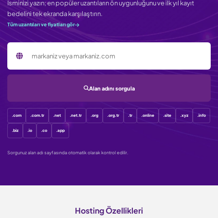
İsminizi yazın; en popüler uzantıların ön uygunluğunu ve ilk yıl kayıt
bedelini tek ekranda karşılaştırın.
Tüm uzantıları ve fiyatları gör
Sorgulanacak alan adı
Alan adını sorgula
.com
.com.tr
.net
.net.tr
.org
.org.tr
.tr
.online
.site
.xyz
.info
.biz
.io
.co
.app
Sorgunuz alan adı sayfasında otomatik olarak kontrol edilir.
Hosting Özellikleri