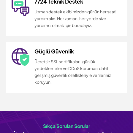
7/24 Teknik Destek
Uzman destek ekibimizden günün her saati
yardım alın. Her zaman, her yerde size
yardımcı olmak için buradayız.
Güçlü Güvenlik
Ücretsiz SSL sertifikaları, günlük
yedeklemeler ve DDoS koruması dahil
gelişmiş güvenlik özellikleriyle verilerinizi
koruyun.
Sıkça Sorulan Sorular