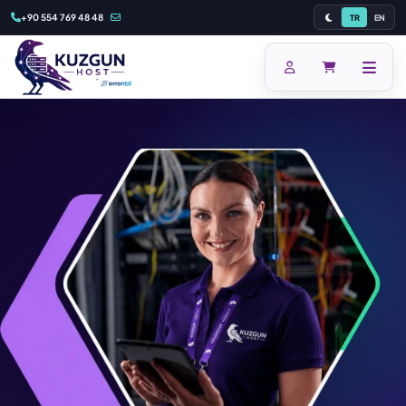
+90 554 769 48 48
TR
EN