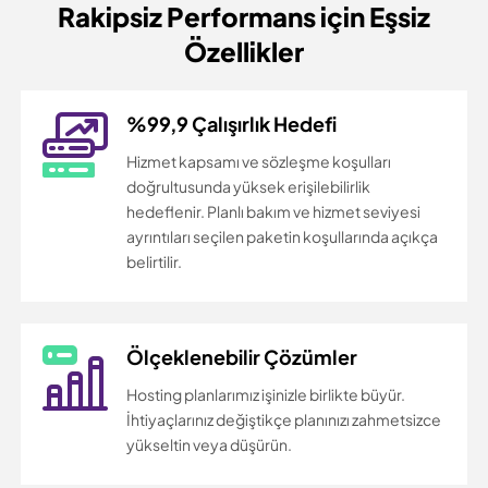
Rakipsiz Performans için
Eşsiz
Özellikler
%99,9 Çalışırlık Hedefi
Hizmet kapsamı ve sözleşme koşulları
doğrultusunda yüksek erişilebilirlik
hedeflenir. Planlı bakım ve hizmet seviyesi
ayrıntıları seçilen paketin koşullarında açıkça
belirtilir.
Ölçeklenebilir Çözümler
Hosting planlarımız işinizle birlikte büyür.
İhtiyaçlarınız değiştikçe planınızı zahmetsizce
yükseltin veya düşürün.