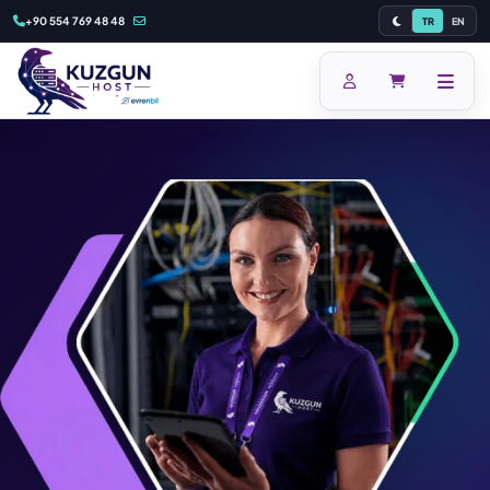
+90 554 769 48 48
TR
EN