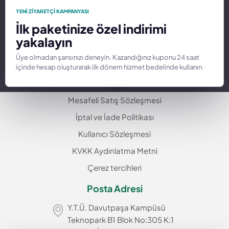
Hakkımızda
YENI ZIYARETÇI KAMPANYASI
İlk paketinize özel indirimi
Alan Adı
yakalayın
İletişim
Üye olmadan şansınızı deneyin. Kazandığınız kuponu 24 saat
Hizmetler
içinde hesap oluşturarak ilk dönem hizmet bedelinde kullanın.
Yasal
Mesafeli Satış Sözleşmesi
İptal ve İade Politikası
Kullanıcı Sözleşmesi
KVKK Aydınlatma Metni
Çerez tercihleri
Posta Adresi
Y.T.Ü. Davutpaşa Kampüsü
Teknopark B1 Blok No:305 K:1