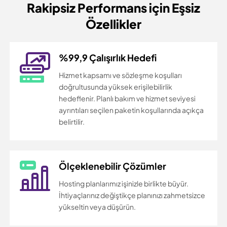
Rakipsiz Performans için
Eşsiz
Özellikler
%99,9 Çalışırlık Hedefi
Hizmet kapsamı ve sözleşme koşulları
doğrultusunda yüksek erişilebilirlik
hedeflenir. Planlı bakım ve hizmet seviyesi
ayrıntıları seçilen paketin koşullarında açıkça
belirtilir.
Ölçeklenebilir Çözümler
Hosting planlarımız işinizle birlikte büyür.
İhtiyaçlarınız değiştikçe planınızı zahmetsizce
yükseltin veya düşürün.