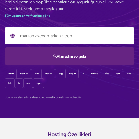
İsminizi yazın; en popüler uzantıların ön uygunluğunu ve ilk yıl kayıt
bedelini tek ekranda karşılaştırın.
Tüm uzantıları ve fiyatları gör
Sorgulanacak alan adı
Alan adını sorgula
.com
.com.tr
.net
.net.tr
.org
.org.tr
.tr
.online
.site
.xyz
.info
.biz
.io
.co
.app
Sorgunuz alan adı sayfasında otomatik olarak kontrol edilir.
Hosting Özellikleri