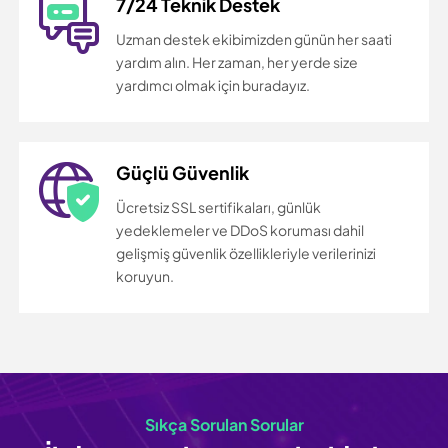
7/24 Teknik Destek
Uzman destek ekibimizden günün her saati
yardım alın. Her zaman, her yerde size
yardımcı olmak için buradayız.
Güçlü Güvenlik
Ücretsiz SSL sertifikaları, günlük
yedeklemeler ve DDoS koruması dahil
gelişmiş güvenlik özellikleriyle verilerinizi
koruyun.
Sıkça Sorulan Sorular