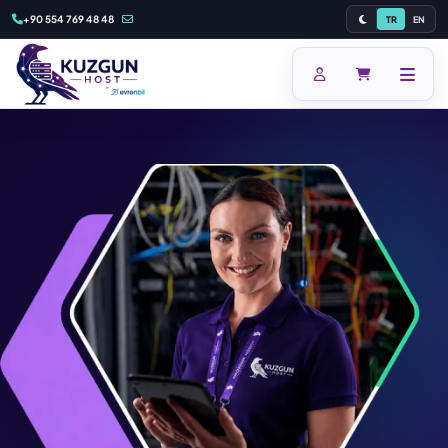
+90 554 769 48 48
TR
EN