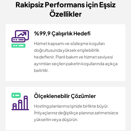
Rakipsiz Performans için
Eşsiz
Özellikler
%99,9 Çalışırlık Hedefi
Hizmet kapsamı ve sözleşme koşulları
doğrultusunda yüksek erişilebilirlik
hedeflenir. Planlı bakım ve hizmet seviyesi
ayrıntıları seçilen paketin koşullarında açıkça
belirtilir.
Ölçeklenebilir Çözümler
Hosting planlarımız işinizle birlikte büyür.
İhtiyaçlarınız değiştikçe planınızı zahmetsizce
yükseltin veya düşürün.