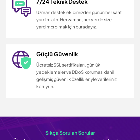
7/24 Teknik Destek
Uzman destek ekibimizden günün her saati
yardım alın. Her zaman, her yerde size
yardımcı olmak için buradayız.
Güçlü Güvenlik
Ücretsiz SSL sertifikaları, günlük
yedeklemeler ve DDoS koruması dahil
gelişmiş güvenlik özellikleriyle verilerinizi
koruyun.
Sıkça Sorulan Sorular