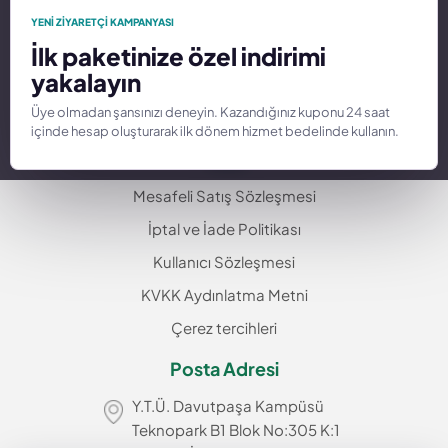
Hakkımızda
YENI ZIYARETÇI KAMPANYASI
İlk paketinize özel indirimi
Alan Adı
yakalayın
İletişim
Üye olmadan şansınızı deneyin. Kazandığınız kuponu 24 saat
Hizmetler
içinde hesap oluşturarak ilk dönem hizmet bedelinde kullanın.
Yasal
Mesafeli Satış Sözleşmesi
İptal ve İade Politikası
Kullanıcı Sözleşmesi
KVKK Aydınlatma Metni
Çerez tercihleri
Posta Adresi
Y.T.Ü. Davutpaşa Kampüsü
Teknopark B1 Blok No:305 K:1