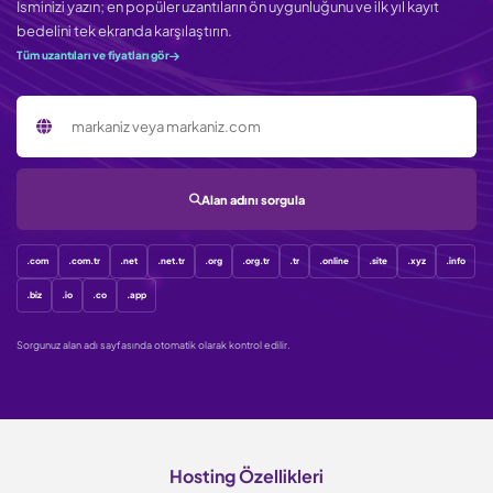
İsminizi yazın; en popüler uzantıların ön uygunluğunu ve ilk yıl kayıt
bedelini tek ekranda karşılaştırın.
Tüm uzantıları ve fiyatları gör
Sorgulanacak alan adı
Alan adını sorgula
.com
.com.tr
.net
.net.tr
.org
.org.tr
.tr
.online
.site
.xyz
.info
.biz
.io
.co
.app
Sorgunuz alan adı sayfasında otomatik olarak kontrol edilir.
Hosting Özellikleri