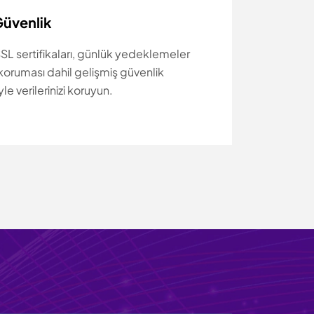
Güvenlik
SSL sertifikaları, günlük yedeklemeler
oruması dahil gelişmiş güvenlik
yle verilerinizi koruyun.