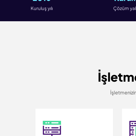
Kuruluş yılı
Çözüm yak
İşletm
İşletmenizin