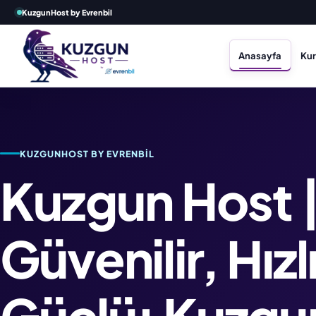
KuzgunHost by Evrenbil
Anasayfa
Ku
KUZGUNHOST BY EVRENBIL
Kuzgun Host 
Güvenilir, Hızl
Güçlü: Kuzgu