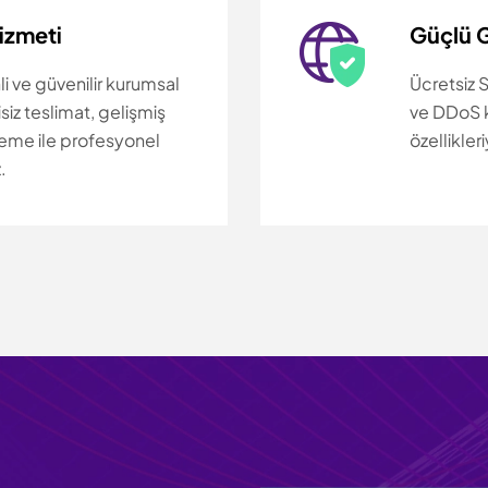
izmeti
Güçlü 
li ve güvenilir kurumsal
Ücretsiz 
siz teslimat, gelişmiş
ve DDoS k
eme ile profesyonel
özellikleri
.