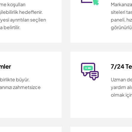
me koşulları
Markanıza
ebilirlik hedeflenir.
siteleri t
esi ayrıntıları seçilen
paneli, hı
belirtilir.
görünürlü
mler
7/24 T
 birlikte büyür.
Uzman des
lanınızı zahmetsizce
yardım al
olmak içi