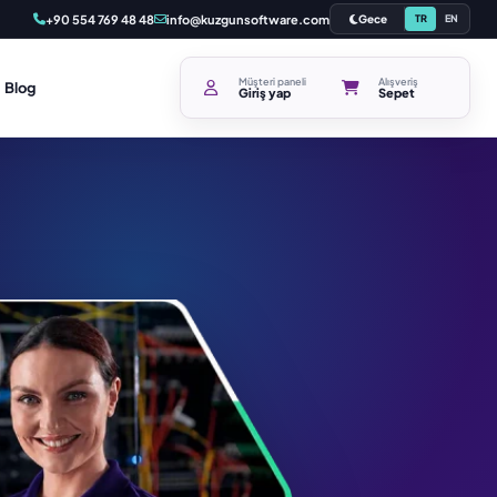
+90 554 769 48 48
info@kuzgunsoftware.com
Gece
TR
EN
Müşteri paneli
Alışveriş
Blog
Giriş yap
Sepet