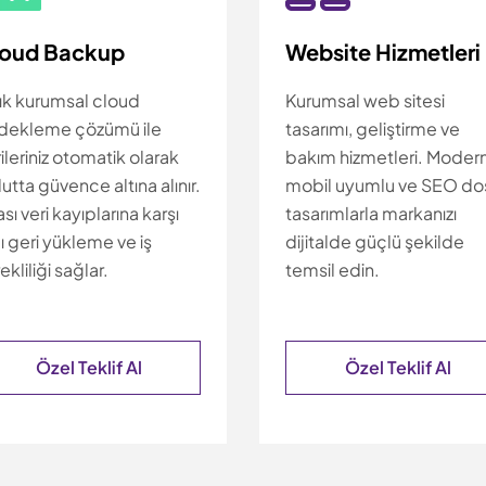
loud Backup
Website Hizmetleri
lık kurumsal cloud
Kurumsal web sitesi
dekleme çözümü ile
tasarımı, geliştirme ve
ileriniz otomatik olarak
bakım hizmetleri. Modern
utta güvence altına alınır.
mobil uyumlu ve SEO do
sı veri kayıplarına karşı
tasarımlarla markanızı
lı geri yükleme ve iş
dijitalde güçlü şekilde
ekliliği sağlar.
temsil edin.
Özel Teklif Al
Özel Teklif Al