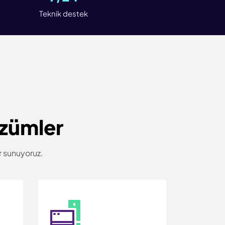
Teknik destek
özümler
er sunuyoruz.