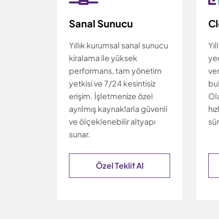
Sanal Sunucu
C
Yıllık kurumsal sanal sunucu
Yıl
kiralama ile yüksek
ye
performans, tam yönetim
ver
yetkisi ve 7/24 kesintisiz
bul
erişim. İşletmenize özel
Ola
ayrılmış kaynaklarla güvenli
hız
ve ölçeklenebilir altyapı
sür
sunar.
Özel Teklif Al