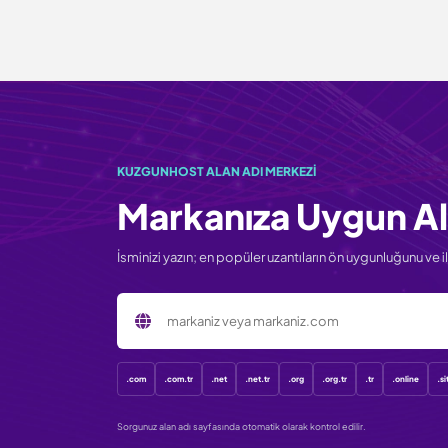
KUZGUNHOST ALAN ADI MERKEZI
Markanıza Uygun Al
İsminizi yazın; en popüler uzantıların ön uygunluğunu ve ilk
Sorgulanacak alan adı
.com
.com.tr
.net
.net.tr
.org
.org.tr
.tr
.online
.si
Sorgunuz alan adı sayfasında otomatik olarak kontrol edilir.