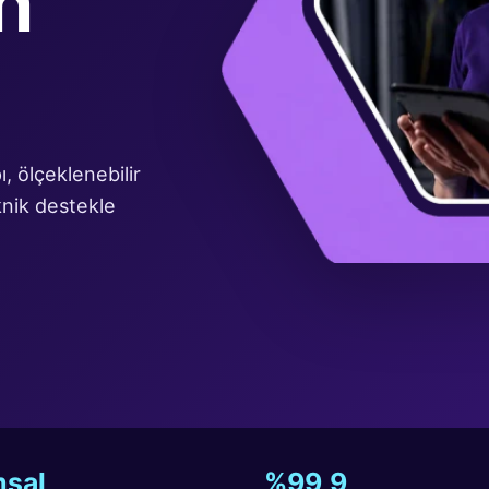
, ölçeklenebilir
nik destekle
sal
%99,9