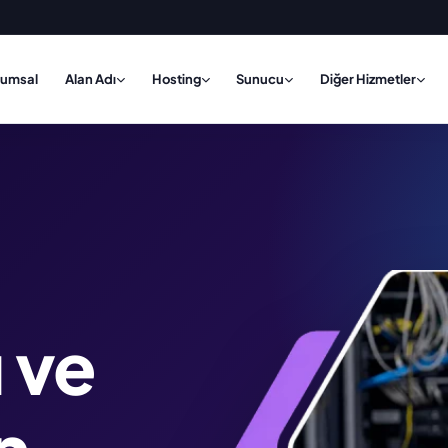
rumsal
Alan Adı
Hosting
Sunucu
Diğer Hizmetler
|
ı ve
n