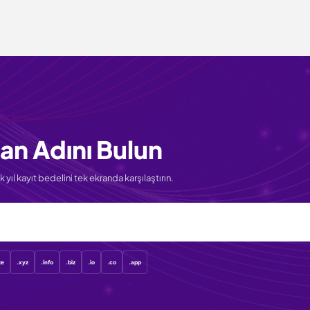
an Adını Bulun
 yıl kayıt bedelini tek ekranda karşılaştırın.
te
.xyz
.info
.biz
.io
.co
.app