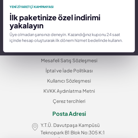
Hakkımızda
YENI ZIYARETÇI KAMPANYASI
İlk paketinize özel indirimi
Alan Adı
yakalayın
İletişim
Üye olmadan şansınızı deneyin. Kazandığınız kuponu 24 saat
Hizmetler
içinde hesap oluşturarak ilk dönem hizmet bedelinde kullanın.
Yasal
Mesafeli Satış Sözleşmesi
İptal ve İade Politikası
Kullanıcı Sözleşmesi
KVKK Aydınlatma Metni
Çerez tercihleri
Posta Adresi
Y.T.Ü. Davutpaşa Kampüsü
Teknopark B1 Blok No:305 K:1