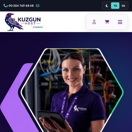
+90 554 769 48 48
TR
EN