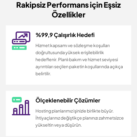
Rakipsiz Performans için
Eşsiz
Özellikler
%99,9 Çalışırlık Hedefi
Hizmet kapsamı ve sözleşme koşulları
doğrultusunda yüksek erişilebilirlik
hedeflenir. Planlı bakım ve hizmet seviyesi
ayrıntıları seçilen paketin koşullarında açıkça
belirtilir.
Ölçeklenebilir Çözümler
Hosting planlarımız işinizle birlikte büyür.
İhtiyaçlarınız değiştikçe planınızı zahmetsizce
yükseltin veya düşürün.