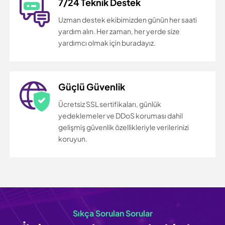
7/24 Teknik Destek
Uzman destek ekibimizden günün her saati
yardım alın. Her zaman, her yerde size
yardımcı olmak için buradayız.
Güçlü Güvenlik
Ücretsiz SSL sertifikaları, günlük
yedeklemeler ve DDoS koruması dahil
gelişmiş güvenlik özellikleriyle verilerinizi
koruyun.
Sıkça Sorulan Sorular