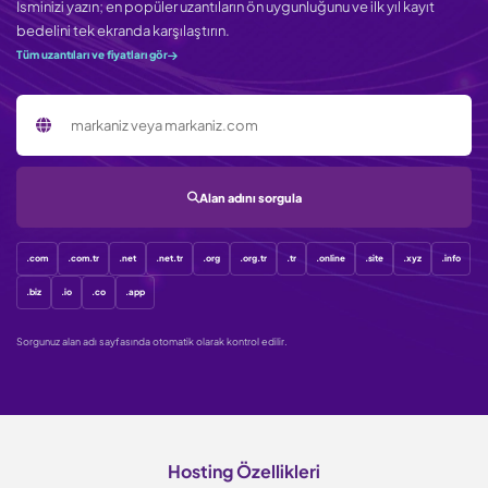
İsminizi yazın; en popüler uzantıların ön uygunluğunu ve ilk yıl kayıt
bedelini tek ekranda karşılaştırın.
Tüm uzantıları ve fiyatları gör
Sorgulanacak alan adı
Alan adını sorgula
.com
.com.tr
.net
.net.tr
.org
.org.tr
.tr
.online
.site
.xyz
.info
.biz
.io
.co
.app
Sorgunuz alan adı sayfasında otomatik olarak kontrol edilir.
Hosting Özellikleri