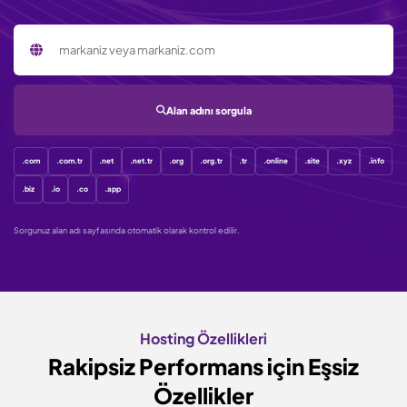
Sorgulanacak alan adı
Alan adını sorgula
.com
.com.tr
.net
.net.tr
.org
.org.tr
.tr
.online
.site
.xyz
.info
.biz
.io
.co
.app
Sorgunuz alan adı sayfasında otomatik olarak kontrol edilir.
Hosting Özellikleri
Rakipsiz Performans için
Eşsiz
Özellikler