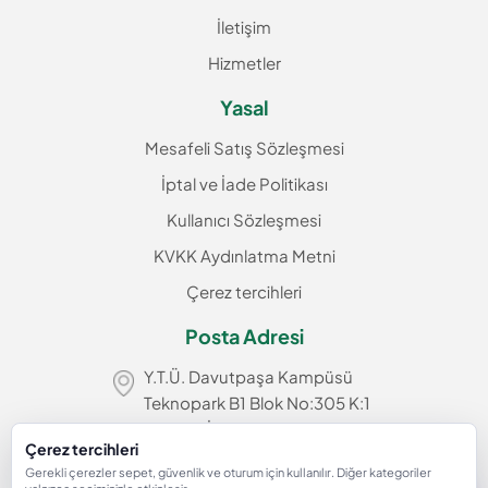
İletişim
Hizmetler
Yasal
Mesafeli Satış Sözleşmesi
İptal ve İade Politikası
Kullanıcı Sözleşmesi
KVKK Aydınlatma Metni
Çerez tercihleri
Posta Adresi
Y.T.Ü. Davutpaşa Kampüsü
Teknopark B1 Blok No:305 K:1
Esenler/İstanbul
Çerez tercihleri
info@kuzgunsoftware.com
Gerekli çerezler sepet, güvenlik ve oturum için kullanılır. Diğer kategoriler
AI