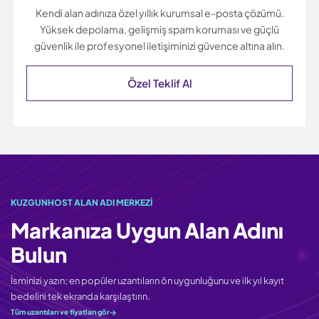
Kendi alan adınıza özel yıllık kurumsal e-posta çözümü.
Yüksek depolama, gelişmiş spam koruması ve güçlü
güvenlik ile profesyonel iletişiminizi güvence altına alın.
Özel Teklif Al
KUZGUNHOST ALAN ADI MERKEZI
Markanıza Uygun Alan Adını
Bulun
İsminizi yazın; en popüler uzantıların ön uygunluğunu ve ilk yıl kayıt
bedelini tek ekranda karşılaştırın.
Tüm uzantıları ve fiyatları gör